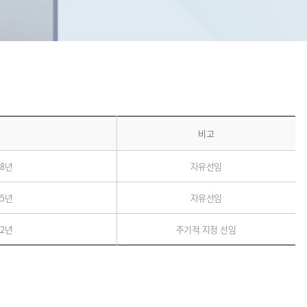
비고
28년
자유선임
25년
자유선임
22년
주기적 지정 선임