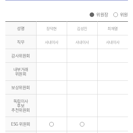
위원장
위원
성명
장덕현
김성진
최재열
직무
사내이사
사내이사
사내이사
감사위원회
내부거래
위원회
보상위원회
독립이사
후보
추천위원회
ESG 위원회