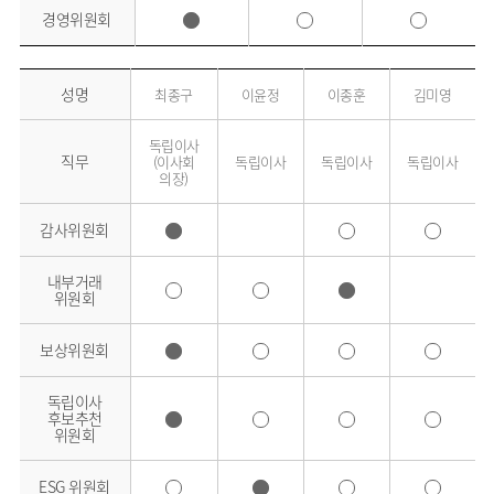
경영위원회
성명
최종구
이윤정
이종훈
김미영
독립이사
직무
(이사회
독립이사
독립이사
독립이사
의장)
감사위원회
내부거래
위원회
보상위원회
독립이사
후보추천
위원회
ESG 위원회